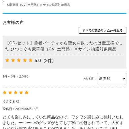
も豪華盤（CV: 土門熱）※サイン抽選対象商品
お客様の声
【CD-セット】勇者パーティから聖女を救ったのは魔王様でし
た ひつじぐも豪華盤（CV: 土門熱）※サイン抽選対象商品
5.0
(3件)
1件～3件（全3件）
並び順：
うさぐま 様
投稿日：2025年05月13日
とても楽しみにしていた商品なので、ワクワク楽しみに開封いたし
ました。一つ一つのグッズがとても丁寧に梱包されていて、大変キ
レイな状態で受け取ることができました。ありがとうございまし