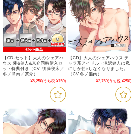
【CD-セット】大人のシェアハ
【CD】大人のシェアハウス チ
ウス 蓮&健人&京介同時購入セ
ャラ系アイドル・滝沢健人は私
ット特典付き（CV: 後藤寝床／
にしか勃×しなくなりました。
冬ノ熊肉／茶介）
（CV:冬ノ熊肉）
¥8,250
(うち税 ¥750)
¥2,750
(うち税 ¥250)