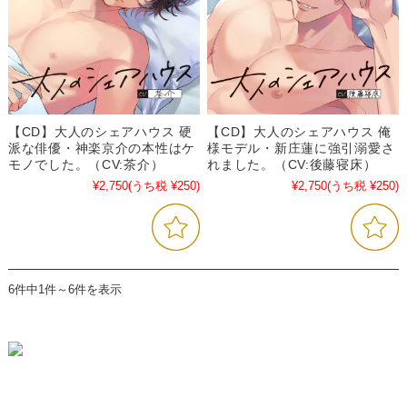
【CD】大人のシェアハウス 硬
【CD】大人のシェアハウス 俺
派な俳優・神楽京介の本性はケ
様モデル・新庄蓮に強引溺愛さ
モノでした。（CV:茶介）
れました。（CV:後藤寝床）
¥2,750
(うち税 ¥250)
¥2,750
(うち税 ¥250)
6件中1件～6件を表示