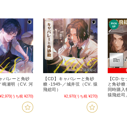
ャバレーと角砂
【CD】キャバレーと角砂
【CD-
-／鳴瀬明（CV. 河
糖 -1949-／城井弦（CV. 猿
と角砂糖
飛総司）
同時購入特
猿飛総司
¥2,970
(うち税 ¥270)
¥2,970
(うち税 ¥270)