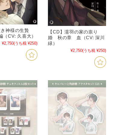
逝き神様の生贄
【CD】濡羽の家の祟り
（CV: 久喜大）
婚 秋の章 血（CV: 深川
緑）
¥2,750
(うち税 ¥250)
¥2,750
(うち税 ¥250)