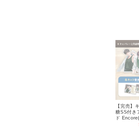
【完売】
糖SS付き
ド Encor