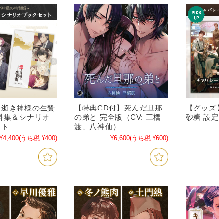
】逝き神様の生贄
【特典CD付】死んだ旦那
【グッズ
料集＆シナリオ
の弟と 完全版（CV: 三橋
砂糖 設
ット
渡、八神仙）
¥4,400
(うち税 ¥400)
¥6,600
(うち税 ¥600)