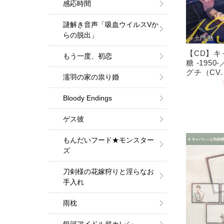
感応時間
謎解き音声「吸血ウイルスVか
らの脱出」
【CD】キ
もう一度、初恋
糖 -195
グチ（CV
濡羽の家の祟り婚
Bloody Endings
ゲス彼
もんだいフード★モンスター
ズ
刀剣様の花嫁狩りと淫らなお
手入れ
雨枕