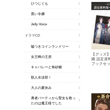
ひつじぐも
黒い令嬢
Jelly Voice
ドラマCD
嘘つきコインランドリー
【グッズ
女王蜂の王房
婚 設定資
ブックセ
キャバレーと角砂糖
獣人水泳部！
大人の夏休み
勇者パーティから聖女を救っ
たのは魔王様でした