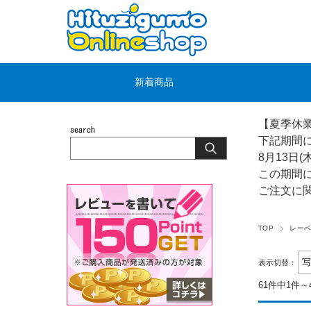
新着商品
【夏季休
下記期間
8月13日(
この期間
ご注文に
TOP
レー
表示切替：
61件中1件～