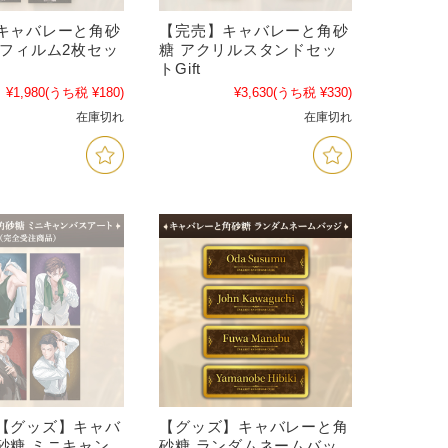
キャバレーと角砂
【完売】キャバレーと角砂
キフィルム2枚セッ
糖 アクリルスタンドセッ
トGift
¥1,980
(うち税 ¥180)
¥3,630
(うち税 ¥330)
在庫切れ
在庫切れ
【グッズ】キャバ
【グッズ】キャバレーと角
砂糖 ミニキャン
砂糖 ランダムネームバッ