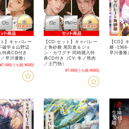
ット】キャバレー
【CD-セット】キャバレー
【CD】
不破学＆山野辺
と角砂糖 尾田進＆ジョ
糖 -196
入特典CD付き
ン・カワグチ 同時購入特
早川優雅
茶介／早川優雅）
典CD付き（CV: 冬ノ熊肉
／土門熱）
¥7,480
(うち税 ¥680)
¥7,480
(うち税 ¥680)