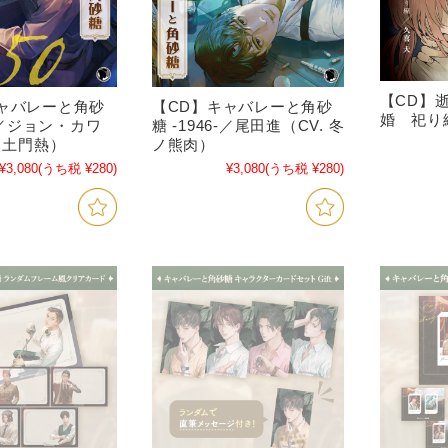
【CD】
ャバレーと角砂
【CD】キャバレーと角砂
婚 祀り編
0-／ジョン・カワ
糖 -1946-／尾田進（CV. 冬
. 土門熱）
ノ熊肉）
¥3,080
(うち税 ¥280)
¥3,080
(うち税 ¥280)