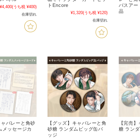
トEncore
バスアー
¥4,400
(うち税 ¥400)
品
¥1,320
(うち税 ¥120)
在庫切れ
在庫切れ
キャバレーと角砂
【グッズ】キャバレーと角
【完売】
ムメッセージカ
砂糖 ランダムビッグ缶バ
糖 ラン
ッジ