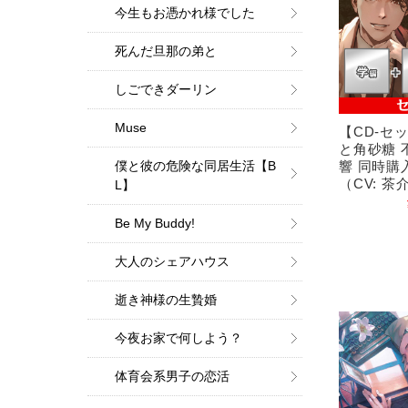
今生もお憑かれ様でした
死んだ旦那の弟と
しごできダーリン
Muse
【CD-セ
と角砂糖 
響 同時購
僕と彼の危険な同居生活【B
（CV: 
L】
Be My Buddy!
大人のシェアハウス
逝き神様の生贄婚
今夜お家で何しよう？
体育会系男子の恋活