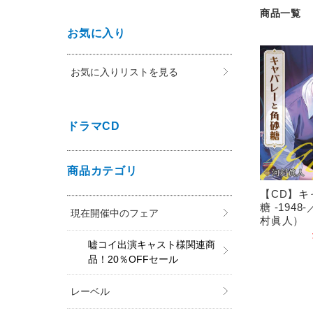
商品一覧
お気に入り
お気に入りリストを見る
ドラマCD
商品カテゴリ
【CD】キ
糖 -1948
現在開催中のフェア
村眞人）
嘘コイ出演キャスト様関連商
品！20％OFFセール
レーベル