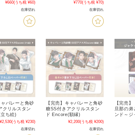
¥660
(うち税 ¥60)
¥770
(うち税 ¥70)
在庫切れ
在庫切れ
キャバレーと角砂
【完売】キャバレーと角砂
【完売】
アクリルスタン
糖SS付きアクリルスタン
旦那の弟
e(立ち絵)
ド Encore(額縁)
ンド～ジャ
¥2,530
(うち税 ¥230)
¥2,200
(うち税 ¥200)
在庫切れ
在庫切れ