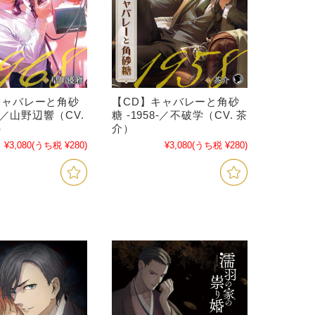
キャバレーと角砂
【CD】キャバレーと角砂
8-／山野辺響（CV.
糖 -1958-／不破学（CV. 茶
）
介）
¥3,080
(うち税 ¥280)
¥3,080
(うち税 ¥280)