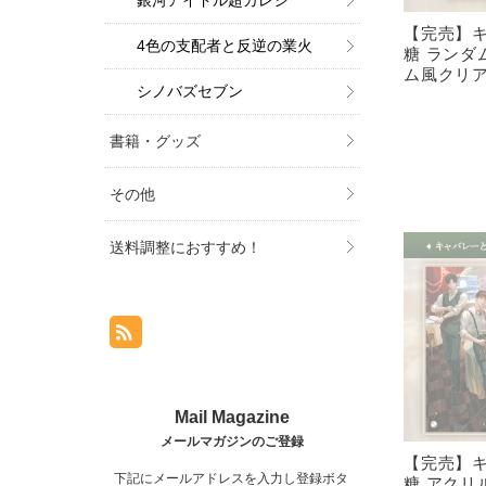
銀河アイドル超カレシ
【完売】
4色の支配者と反逆の業火
糖 ランダ
ム風クリ
シノバズセブン
書籍・グッズ
その他
送料調整におすすめ！
【完売】
下記にメールアドレスを入力し登録ボタ
糖 アクリ