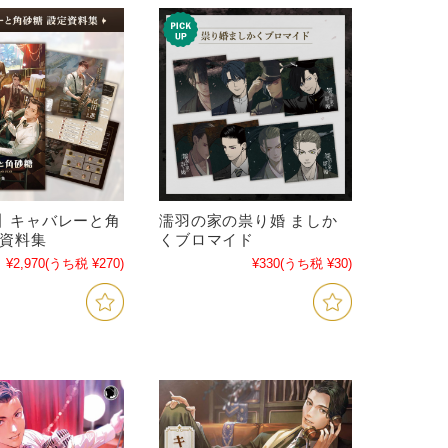
】キャバレーと角
濡羽の家の祟り婚 ましか
定資料集
くブロマイド
¥2,970
(うち税 ¥270)
¥330
(うち税 ¥30)