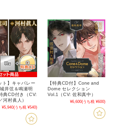
セット】キャバレー
【特典CD付】Cone and
 城井弦＆鳴瀬明
Dome セレクション
典CD付き（CV:
Vol.1（CV: 佐和真中）
／河村眞人）
¥6,600
(うち税 ¥600)
¥5,940
(うち税 ¥540)