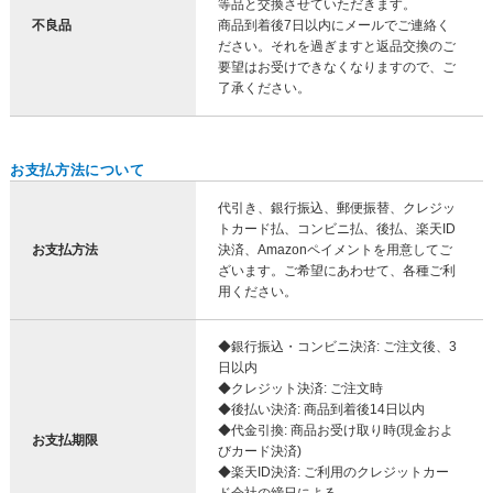
等品と交換させていただきます。
不良品
商品到着後7日以内にメールでご連絡く
ださい。それを過ぎますと返品交換のご
要望はお受けできなくなりますので、ご
了承ください。
お支払方法について
代引き、銀行振込、郵便振替、クレジッ
トカード払、コンビニ払、後払、楽天ID
お支払方法
決済、Amazonペイメントを用意してご
ざいます。ご希望にあわせて、各種ご利
用ください。
◆銀行振込・コンビニ決済: ご注文後、3
日以内
◆クレジット決済: ご注文時
◆後払い決済: 商品到着後14日以内
◆代金引換: 商品お受け取り時(現金およ
お支払期限
びカード決済)
◆楽天ID決済: ご利用のクレジットカー