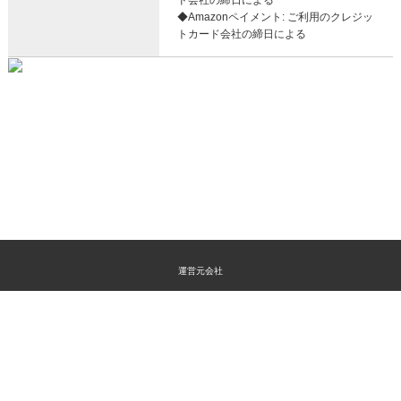
ド会社の締日による
◆Amazonペイメント: ご利用のクレジッ
トカード会社の締日による
運営元会社
特定商取引法に関する表示
プライバシーポリシー
よくあるご質問
お問い合わせ