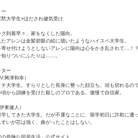
リー
寡黙大学生×ほだされ健気受け
ーク到着早々、家をなくした陽向。
れたアレンは金髪碧眼の絵に描いたようなハイスペ大学生。
を寄せ付けようとしないアレンに陽向は心をかき乱されて…！
を知りついにふたりは……。
クター
V:興津和幸）
イチ大学生。すらりとした長身に整った顔立ち、頭も切れるの
い頃から訓練を受けた殺しのプロである。傲慢で自信家。
:伊東健人）
留学してきた大学生。だが不運なことに、留学初日に詐欺に遭
れすいが芯は強く、曲がったことはしない。
彼の危険な同居生活」公式サイト