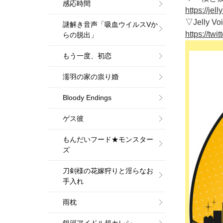
感応時間
https://jel
▽Jelly Vo
謎解き音声「吸血ウイルスVか
https://twi
らの脱出」
もう一度、初恋
濡羽の家の祟り婚
Bloody Endings
ゲス彼
もんだいフード★モンスター
ズ
刀剣様の花嫁狩りと淫らなお
手入れ
雨枕