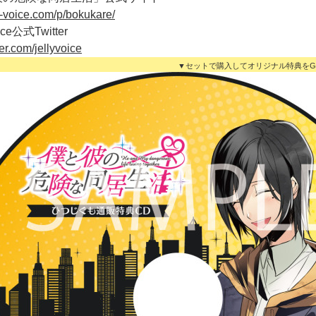
ly-voice.com/p/bokukare/
ice公式Twitter
tter.com/jellyvoice
▼セットで購入してオリジナル特典をG