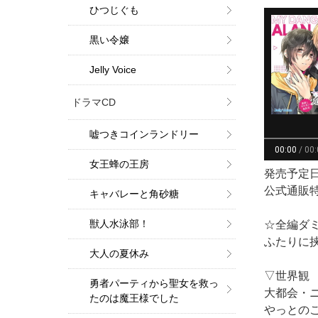
ひつじぐも
黒い令嬢
Jelly Voice
ドラマCD
嘘つきコインランドリー
女王蜂の王房
発売予定日：
公式通販
キャバレーと角砂糖
獣人水泳部！
☆全編ダ
ふたりに
大人の夏休み
▽世界観
勇者パーティから聖女を救っ
大都会・
たのは魔王様でした
やっとの