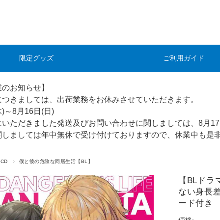
限定グッズ
ご利用ガイド
業のお知らせ】
につきましては、出荷業務をお休みさせていただきます。
木)～8月16日(日)
にいただきました発送及びお問い合わせに関しましては、8月17
関しましては年中無休で受け付けておりますので、休業中も是
CD
僕と彼の危険な同居生活【BL】
【BLドラ
ない身長差
ード付き