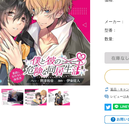
価格:
メーカー：
型番：
数量:
返品・キャ
レビューは