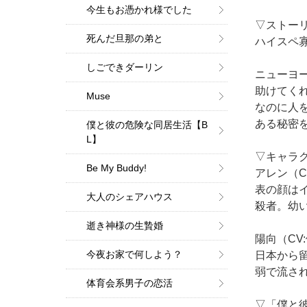
今生もお憑かれ様でした
▽ストー
死んだ旦那の弟と
ハイスペ
しごできダーリン
ニューヨ
助けてく
Muse
なのに人
ある秘密
僕と彼の危険な同居生活【B
L】
▽キャラ
Be My Buddy!
アレン（C
表の顔は
大人のシェアハウス
殺者。幼
逝き神様の生贄婚
陽向（CV
今夜お家で何しよう？
日本から
弱で流さ
体育会系男子の恋活
▽「僕と