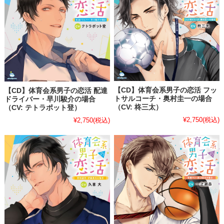
【CD】体育会系男子の恋活 フッ
【CD】体育会系男子の恋活 配達
トサルコーチ・奥村圭一の場合
ドライバー・早川駿介の場合
（CV: 柊三太）
（CV: テトラポット登）
¥2,750
(税込)
¥2,750
(税込)