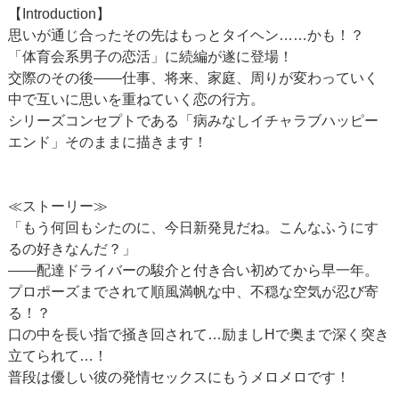
【Introduction】
思いが通じ合ったその先はもっとタイヘン……かも！？
「体育会系男子の恋活」に続編が遂に登場！
交際のその後――仕事、将来、家庭、周りが変わっていく
中で互いに思いを重ねていく恋の行方。
シリーズコンセプトである「病みなしイチャラブハッピー
エンド」そのままに描きます！
≪ストーリー≫
「もう何回もシたのに、今日新発見だね。こんなふうにす
るの好きなんだ？」
――配達ドライバーの駿介と付き合い初めてから早一年。
プロポーズまでされて順風満帆な中、不穏な空気が忍び寄
る！？
口の中を長い指で掻き回されて…励ましHで奥まで深く突き
立てられて…！
普段は優しい彼の発情セックスにもうメロメロです！