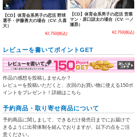
【CD】体育会系男子の恋活 営業
【CD】体育会系男子の恋活 野球
マン・原口諒太の場合（CV: 一ノ
選手・伊藤勇大の場合（CV: 久喜
瀬昴）
大）
¥2,750
(税込)
¥2,750
(税込)
レビューを書いてポイントGET
作品の感想を投稿しませんか？
レビューを投稿いただくと、次回のお買い物に使える150ポ
イントをプレゼント！詳細は
こちら
予約商品・取り寄せ商品について
予約商品に関しまして、できるだけ発売日までにお届けで
きるように出荷体制を組んでおりますが、以下の点をご注
意ください。