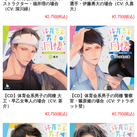
ストラクター・福井理の場合
選手・伊藤勇大の場合（CV: 久喜
（CV: 深川緑）
大）
¥2,750
(税込)
¥2,750
(税込)
【CD】体育会系男子の同棲 大
【CD】体育会系男子の同棲 警察
工・早乙女隼人の場合（CV: 茶
官・篠原健の場合（CV: テトラポ
介）
ット登）
¥2,750
(税込)
¥2,750
(税込)