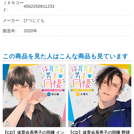
ＪＡＮコー
4562250811233
ド:
メーカー:
ひつじぐも
製造年:
2020年
この商品を見た人はこんな商品も見ています
【CD】体育会系男子の同棲 イン
【CD】体育会系男子の同棲 野球