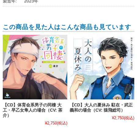
製造年:
2023年
この商品を見た人はこんな商品も見ています
【CD】体育会系男子の同棲 大
【CD】大人の夏休み 駐在・武正
工・早乙女隼人の場合（CV: 茶
義和の場合（CV: 猿飛総司）
介）
¥2,750
(税込)
¥2,750
(税込)