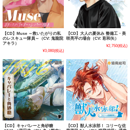
【CD】Muse ～救いたがりの私
【CD】大人の夏休み 整備工・美
のレスキュー隊員～（CV: 鬼龍院
咲亮平の場合（CV: 彩和矢）
アキラ）
¥2,750
(税込)
¥3,080
(税込)
【CD】キャバレーと角砂糖
【CD】獣人水泳部！ コリーな佐