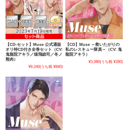
【CD-セット】Muse 公式通販
【CD】Muse ～救いたがりの
オリ特CD付き全巻セット（CV:
私のレスキュー隊員～（CV: 鬼
鬼龍院アキラ／猿飛総司／冬ノ
龍院アキラ）
熊肉）
¥3,080
(うち税 ¥280)
¥9,240
(うち税 ¥840)