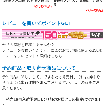
-1946-／尾田進（CV. 冬ノ熊肉）
藤蓮司クン（CV: 猿飛総司）通常
盤
¥3,080
(税込)
¥2,970
(税込)
レビューを書いてポイントGET
作品の感想を投稿しませんか？
レビューを投稿いただくと、次回のお買い物に使える150ポ
イントをプレゼント！詳細は
こちら
予約商品・取り寄せ商品について
予約商品に関しまして、できるだけ発売日までにお届けで
きるように出荷体制を組んでおりますが、以下の点をご注
意ください。
・発売日(再入荷予定日)より前のお届け日の指定はできませ
ん