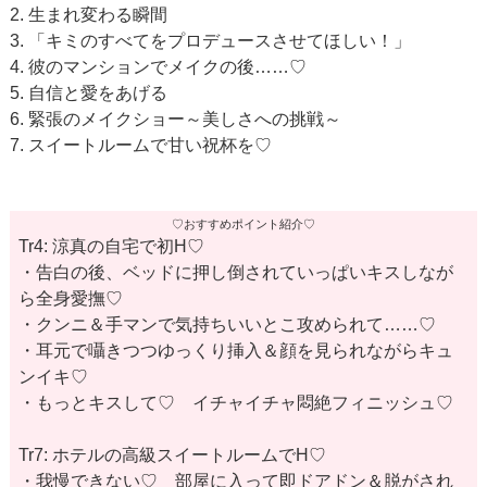
2. 生まれ変わる瞬間
3. 「キミのすべてをプロデュースさせてほしい！」
4. 彼のマンションでメイクの後……♡
5. 自信と愛をあげる
6. 緊張のメイクショー～美しさへの挑戦～
7. スイートルームで甘い祝杯を♡
♡おすすめポイント紹介♡
Tr4: 涼真の自宅で初H♡
・告白の後、ベッドに押し倒されていっぱいキスしなが
ら全身愛撫♡
・クンニ＆手マンで気持ちいいとこ攻められて……♡
・耳元で囁きつつゆっくり挿入＆顔を見られながらキュ
ンイキ♡
・もっとキスして♡ イチャイチャ悶絶フィニッシュ♡
Tr7: ホテルの高級スイートルームでH♡
・我慢できない♡ 部屋に入って即ドアドン＆脱がされ