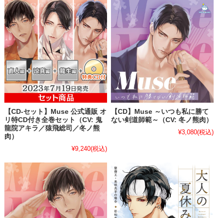
【CD-セット】Muse 公式通販 オ
【CD】Muse ～いつも私に勝て
リ特CD付き全巻セット（CV: 鬼
ない剣道師範～（CV: 冬ノ熊肉）
龍院アキラ／猿飛総司／冬ノ熊
¥3,080
(税込)
肉）
¥9,240
(税込)