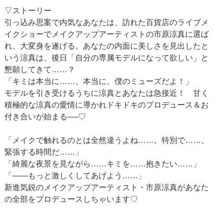
▽ストーリー
引っ込み思案で内気なあなたは、訪れた百貨店のライブメ
イクショーでメイクアップアーティストの市原涼真に選ば
れ、大変身を遂げる。あなたの内面に美しさを見出したと
いう涼真は、後日「自分の専属モデルになって欲しい」と
懇願してきて……？
「キミは本当に……、本当に、僕のミューズだよ！」
モデルを引き受けるうちに涼真とあなたは急接近！ 甘く
積極的な涼真の愛情に導かれドキドキのプロデュース＆お
付き合いが始まる──♡
「メイクで触れるのとは全然違うよね……。特別で……、
緊張する時間だ……」
「綺麗な夜景を見ながら……キミを……抱きたい……」
「――もっと激しくしてあげよう……」
新進気鋭のメイクアップアーティスト・市原涼真があなた
の全部をプロデュースしちゃいます♡