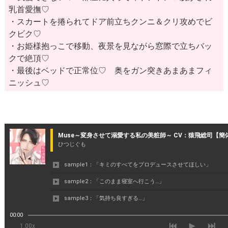
乳首愛撫♡
・スカートを捲られてドア前立ちクンニ＆クリ攻めでビ
クビク♡
・お姫様抱っこで移動、夜景を見ながら窓際で立ちバッ
クで絶頂♡
・最後はベッドで正常位♡ 奥をガン突きあまあまフィ
ニッシュ♡