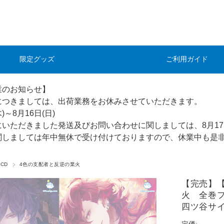
限定グッズ
ご利用ガイド
業のお知らせ】
につきましては、出荷業務をお休みさせていただきます。
木)～8月16日(日)
にいただきました発送及びお問い合わせに関しましては、8月17
関しましては年中無休で受け付けておりますので、休業中も是
CD
4色の支配者と反逆の業火
【完売】
火 全巻
四ツ谷サ