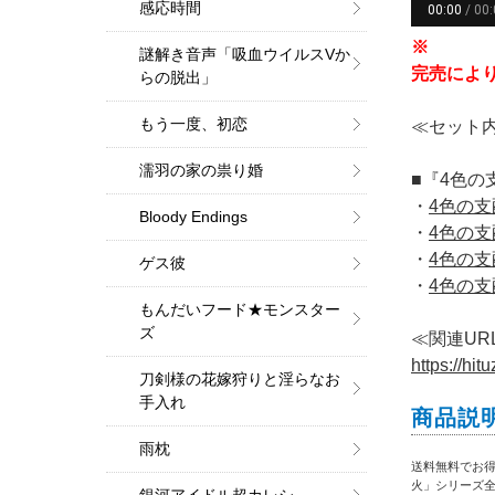
感応時間
※
謎解き音声「吸血ウイルスVか
完売によ
らの脱出」
もう一度、初恋
≪セット
濡羽の家の祟り婚
■『4色の
・
4色の支
Bloody Endings
・
4色の支
・
4色の支
ゲス彼
・
4色の支
もんだいフード★モンスター
ズ
≪関連UR
https://hi
刀剣様の花嫁狩りと淫らなお
手入れ
商品説
雨枕
送料無料でお得
火」シリーズ