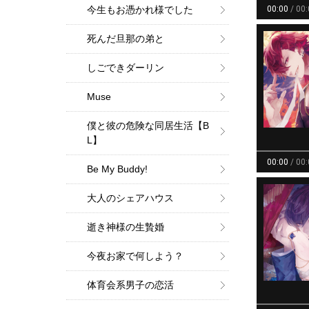
今生もお憑かれ様でした
死んだ旦那の弟と
しごできダーリン
Muse
僕と彼の危険な同居生活【B
L】
Be My Buddy!
大人のシェアハウス
逝き神様の生贄婚
今夜お家で何しよう？
体育会系男子の恋活