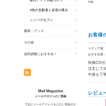
銀河アイドル超カレシ
竹順。
4色の支配者と反逆の業火
シノバズセブン
書籍・グッズ
お客様
その他
リディア様
送料調整におすすめ！
おすすめ度
特典CD
注文して
中身も丁
レビュ
下記にメールアドレスを入力し登録ボタ