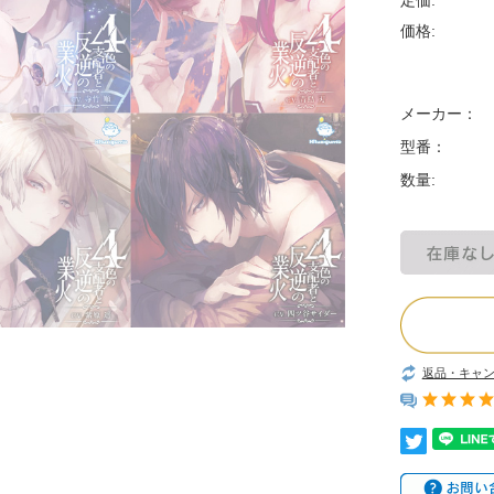
定価:
価格:
メーカー：
型番：
数量:
返品・キャ