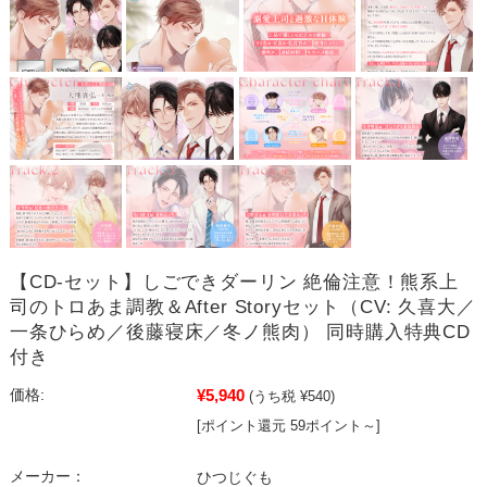
【CD-セット】しごできダーリン 絶倫注意！熊系上
司のトロあま調教＆After Storyセット（CV: 久喜大／
一条ひらめ／後藤寝床／冬ノ熊肉） 同時購入特典CD
付き
¥5,940
価格:
(うち税 ¥540)
[ポイント還元 59ポイント～]
メーカー：
ひつじぐも