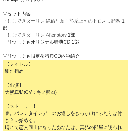
▽セット内容
・
しごできダーリン 絶倫注意！熊系上司のトロあま調教
1
部
・
しごできダーリン After story
1部
・ひつじぐもオリジナル特典CD 1部
▽ひつじぐも限定盤特典CD内容紹介
【タイトル】
馴れ初め
【出演】
大熊真弘(CV：冬ノ熊肉)
【ストーリー】
春。バレンタインデーのお返しをきっかけにふたりは付
き合い始める。
晴れて恋人同士になったあなたは、真弘の部屋に誘われ