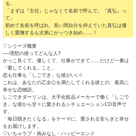
る。
「まずは『主任』じゃなくて名前で呼んで。『真弘』っ
て」
初めて名前を呼ばれ、長い間自分を抑えていた真弘は優
しく愛撫するも次第にがっつき始め……！
▽シリーズ概要
──理想の彼ってどんな人?
かっこ良くて、優しくて、仕事ができて……だけど一番は
「愛してくれる」こと。
恋も仕事も「しごでき」な彼がいい!
これは、あなたの乙女心を満たしてくれる彼との、最高に
幸せな恋物語。
しごできダーリンは、大手化粧品メーカーで働く「しごで
き」な彼から甘々に愛されるシチュエーションCD音声で
す。
「毎日聴きたくなる」をテーマに、愛される安らぎと幸せ
をお届けします。
♡いちゃラブ・病みなし・ハッピーエンド