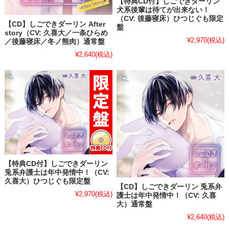
【特典CD付】しごできダーリン
犬系後輩は待てが出来ない！
（CV: 後藤寝床）ひつじぐも限定
【CD】しごできダーリン After
盤
story（CV: 久喜大／一条ひらめ
¥2,970
(税込)
／後藤寝床／冬ノ熊肉）通常盤
¥2,640
(税込)
【特典CD付】しごできダーリン
兎系弁護士は年中発情中！（CV:
久喜大）ひつじぐも限定盤
【CD】しごできダーリン 兎系弁
¥2,970
(税込)
護士は年中発情中！（CV: 久喜
大）通常盤
¥2,640
(税込)