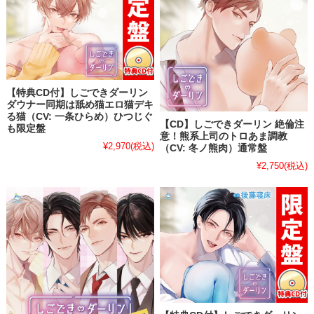
【特典CD付】しごできダーリン
ダウナー同期は舐め猫エロ猫デキ
る猫（CV: 一条ひらめ）ひつじぐ
【CD】しごできダーリン 絶倫注
も限定盤
意！熊系上司のトロあま調教
¥2,970
(税込)
（CV: 冬ノ熊肉）通常盤
¥2,750
(税込)