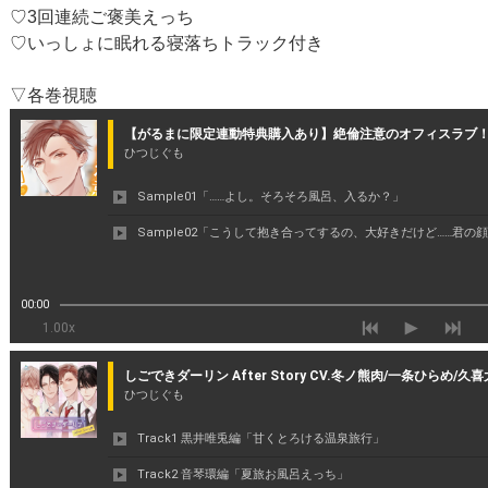
♡3回連続ご褒美えっち
♡いっしょに眠れる寝落ちトラック付き
▽各巻視聴