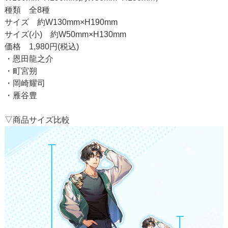
種類 全8種
サイズ 約W130mm×H190mm
サイズ(小) 約W50mm×H130mm
価格 1,980円(税込)
・恩田龍之介
・町宮朔
・岡崎耀司
・雁谷豊
▽商品サイズ比較