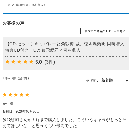
（CV: 猿飛総司／河村眞人）
お客様の声
【CD-セット】キャバレーと角砂糖 城井弦＆鳴瀬明 同時購入
特典CD付き（CV: 猿飛総司／河村眞人）
5.0
(3件)
1件～3件（全3件）
並び順：
かな 様
投稿日：2026年05月26日
猿飛総司さんが大好きで購入しました。こういうキャラがもっと増
えてほしいな～と思うくらい最高でした！