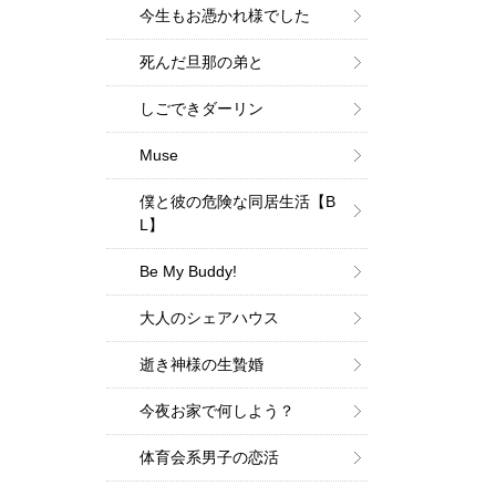
今生もお憑かれ様でした
死んだ旦那の弟と
しごできダーリン
Muse
僕と彼の危険な同居生活【B
L】
Be My Buddy!
大人のシェアハウス
逝き神様の生贄婚
今夜お家で何しよう？
体育会系男子の恋活