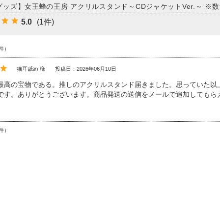
グッズ】女王蜂の王房 アクリルスタンド～CDジャケットVer.～ ※
5.0
(1件)
件）
猫耳舐め 様
投稿日：2026年06月10日
最高の宝物である。推しのアクリルスタンド届きました。思っていた以
です。ありがとうございます。商品発送の送信をメールで追加してもら
件）