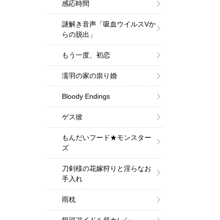
感応時間
謎解き音声「吸血ウイルスVか
らの脱出」
もう一度、初恋
濡羽の家の祟り婚
Bloody Endings
ゲス彼
もんだいフード★モンスター
ズ
刀剣様の花嫁狩りと淫らなお
手入れ
雨枕